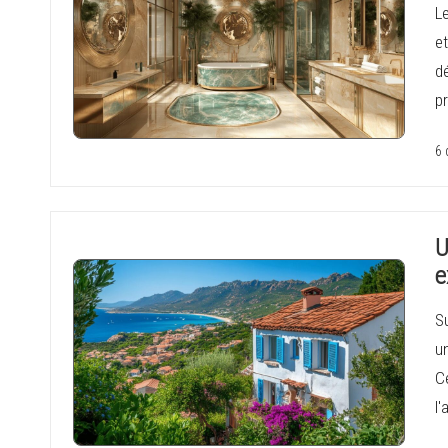
L
et
dé
pr
6 
U
e
Su
un
C
l