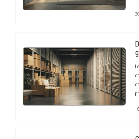
20
D
g
L
co
c
pr
18