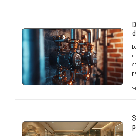
D
d
Le
de
so
pa
24
S
p