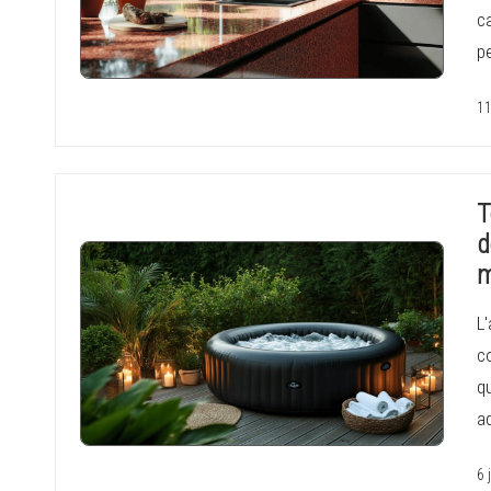
ca
p
11
T
d
m
L'
c
q
a
6 