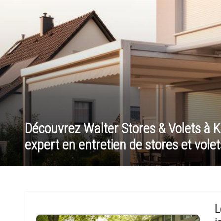
o
n
c
h
i
n
Découvrez Walter Stores & Volets à Kil
o
expert en entretien de stores et volet
i
s
e
L