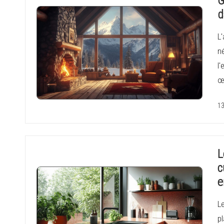
G
d
L
né
l'
œ
13
L
c
e
L
pl