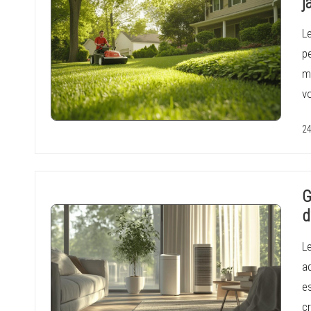
j
L
pe
mé
v
24
G
d
Le
a
e
c