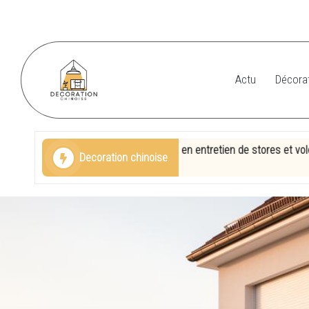
Skip
to
content
Actu
Décorat
D
e
ilstett : votre expert en entretien de stores et volets
Dé
Decoration chinoise
c
23 
o
r
a
ti