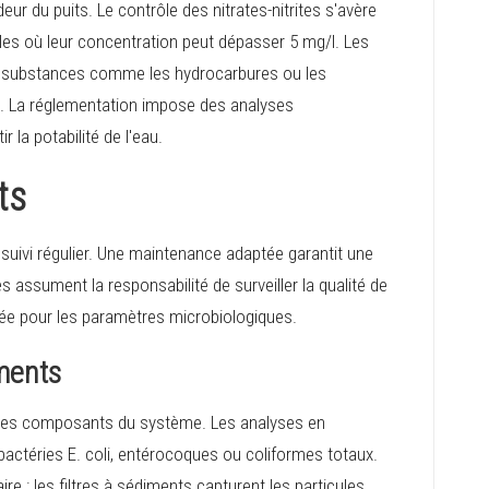
ur du puits. Le contrôle des nitrates-nitrites s'avère
es où leur concentration peut dépasser 5 mg/l. Les
es substances comme les hydrocarbures ou les
e. La réglementation impose des analyses
la potabilité de l'eau.
ts
 suivi régulier. Une maintenance adaptée garantit une
 assument la responsabilité de surveiller la qualité de
ée pour les paramètres microbiologiques.
ments
 des composants du système. Les analyses en
bactéries E. coli, entérocoques ou coliformes totaux.
re : les filtres à sédiments capturent les particules,