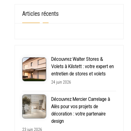
o
Articles récents
n
c
h
i
Découvrez Walter Stores &
Volets à Kilstett : votre expert en
n
entretien de stores et volets
o
24 juin 2026
i
Découvrez Mercier Carrelage à
Alès pour vos projets de
s
décoration : votre partenaire
e
design
23 juin 2026