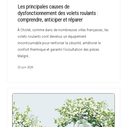
c
Les principales causes de
h
dysfonctionnement des volets roulants :
comprendre, anticiper et réparer
i
À Cholet, comme dans de nombreuses villes françaises, les
n
volets roulants sont devenus un équipement
o
incontournable pour renforcer la sécurité, améliorer le
confort thermique et garantir l’occultation des pièces.
i
Malgré…
s
23 juin 2026
e