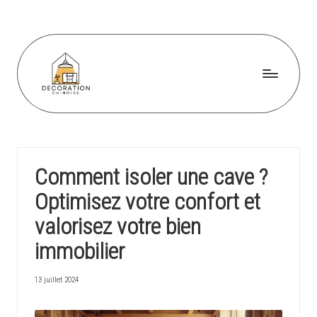
Skip
to
content
D
e
c
Comment isoler une cave ?
o
Optimisez votre confort et
r
valorisez votre bien
a
immobilier
ti
o
13 juillet 2024
n