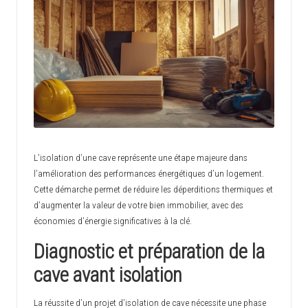
c
h
i
n
o
i
s
L’isolation d’une cave représente une étape majeure dans
l’amélioration des performances énergétiques d’un logement.
e
Cette démarche permet de réduire les déperditions thermiques et
d’augmenter la valeur de votre bien immobilier, avec des
économies d’énergie significatives à la clé.
Diagnostic et préparation de la
cave avant isolation
La réussite d’un projet d’isolation de cave nécessite une phase