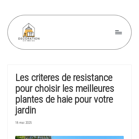
Skip
to
content
D
e
c
Les criteres de resistance
o
pour choisir les meilleures
r
plantes de haie pour votre
a
jardin
ti
o
18 mai 2025
n