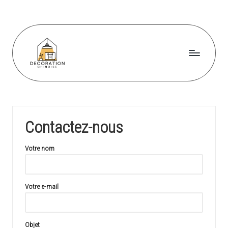
Skip
to
content
D
e
c
Contactez-nous
o
r
Votre nom
a
ti
Votre e-mail
o
n
Objet