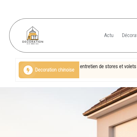
Skip
to
content
Actu
Décorat
D
e
tt : votre expert en entretien de stores et volets
Découv
Decoration chinoise
c
23 juin 
o
r
a
ti