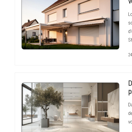
v
Lo
so
d
S
24
D
p
Da
d
vo