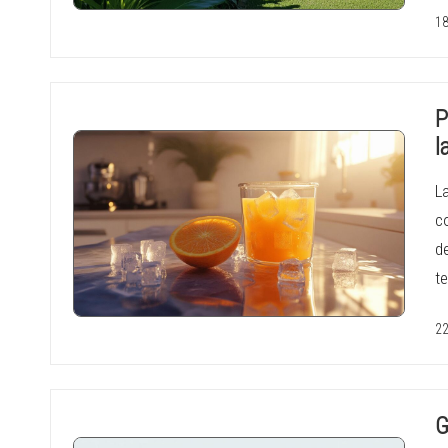
18
P
l
L
co
d
t
22
G