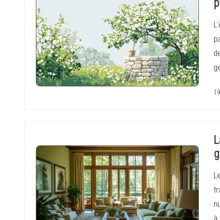
p
L'
pa
d
g
19
L
g
Le
tr
n
à