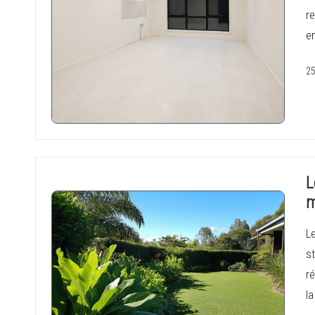
re
e
25
L
m
L
st
ré
la