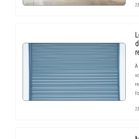
23
L
d
r
À
v
re
l’
23
M