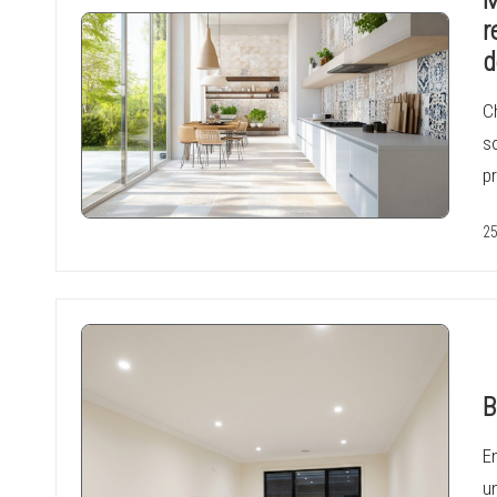
r
d
C
s
pr
25
B
En
u