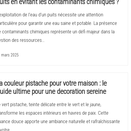
uits en evitant les contaminants chimiques ?
exploitation de l'eau d'un puits nécessite une attention
rticulière pour garantir une eau saine et potable. La présence
e contaminants chimiques représente un défi majeur dans la
estion des ressources…
 mars 2025
a couleur pistache pour votre maison : le
uide ultime pour une decoration sereine
 vert pistache, teinte délicate entre le vert et le jaune,
ansforme les espaces intérieurs en havres de paix. Cette
uance douce apporte une ambiance naturelle et rafraîchissante
 votre…