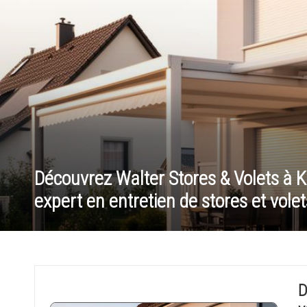
o
n
c
h
i
n
Découvrez Walter Stores & Volets à Kil
o
expert en entretien de stores et volet
i
s
e
D