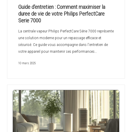
c
Guide d’entretien : Comment maximiser la
h
duree de vie de votre Philips PerfectCare
Serie 7000
i
La centrale vapeur Philips PerfectCare Série 7000 représente
n
une solution moderne pour un repassage efficace et
o
sécurisé. Ce guide vous accompagne dans l'entretien de
votre appareil pour maintenir ses performances…
i
10 mars 2025
s
e