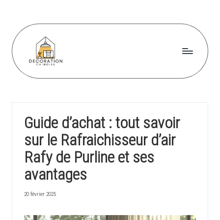
Skip
to
content
D
e
c
Guide d’achat : tout savoir
o
sur le Rafraichisseur d’air
r
Rafy de Purline et ses
a
avantages
ti
o
20 février 2025
n