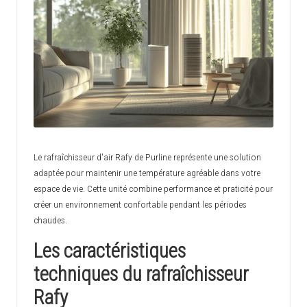
c
h
i
n
o
i
s
Le rafraîchisseur d'air Rafy de Purline représente une solution
adaptée pour maintenir une température agréable dans votre
e
espace de vie. Cette unité combine performance et praticité pour
créer un environnement confortable pendant les périodes
chaudes.
Les caractéristiques
techniques du rafraîchisseur
Rafy