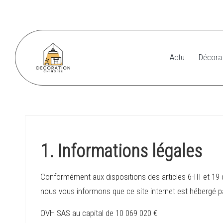
Skip
to
content
Actu
Décorat
D
e
c
o
1. Informations légales
r
Conformément aux dispositions des articles 6-III et 19 
a
nous vous informons que ce site internet est hébergé pa
ti
OVH SAS au capital de 10 069 020 €