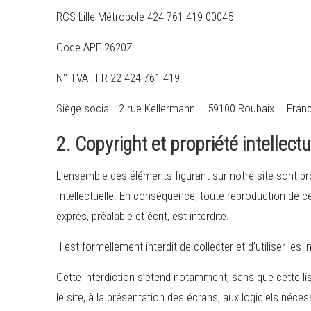
o
RCS Lille Métropole 424 761 419 00045
n
Code APE 2620Z
c
N° TVA : FR 22 424 761 419
h
Siège social : 2 rue Kellermann – 59100 Roubaix – Fran
i
2. Copyright et propriété intellectu
n
L’ensemble des éléments figurant sur notre site sont pr
o
Intellectuelle. En conséquence, toute reproduction de ceu
exprès, préalable et écrit, est interdite.
i
Il est formellement interdit de collecter et d’utiliser le
s
Cette interdiction s’étend notamment, sans que cette list
e
le site, à la présentation des écrans, aux logiciels néces