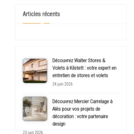
o
Articles récents
n
c
h
i
Découvrez Walter Stores &
Volets à Kilstett : votre expert en
n
entretien de stores et volets
o
24 juin 2026
i
Découvrez Mercier Carrelage à
Alès pour vos projets de
s
décoration : votre partenaire
e
design
23 juin 2026